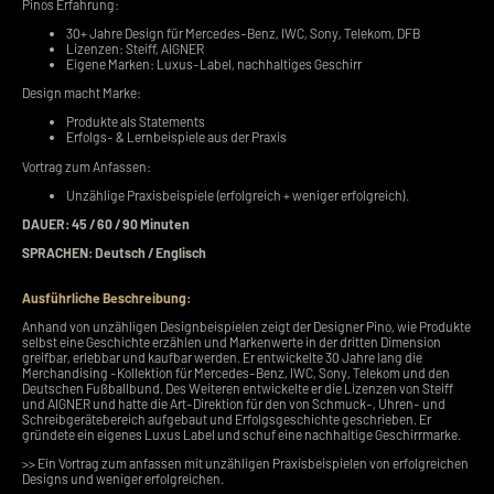
Pinos Erfahrung:
30+ Jahre Design für Mercedes-Benz, IWC, Sony, Telekom, DFB
Lizenzen: Steiff, AIGNER
Eigene Marken: Luxus-Label, nachhaltiges Geschirr
Design macht Marke:
Produkte als Statements
Erfolgs- & Lernbeispiele aus der Praxis
Vortrag zum Anfassen:
Unzählige Praxisbeispiele (erfolgreich + weniger erfolgreich).
DAUER: 45 / 60 / 90 Minuten
SPRACHEN: Deutsch / Englisch
Ausführliche Beschreibung:
Anhand von unzähligen Designbeispielen zeigt der Designer Pino, wie Produkte
selbst eine Geschichte erzählen und Markenwerte in der dritten Dimension
greifbar, erlebbar und kaufbar werden. Er entwickelte 30 Jahre lang die
Merchandising -Kollektion für Mercedes-Benz, IWC, Sony, Telekom und den
Deutschen Fußballbund. Des Weiteren entwickelte er die Lizenzen von Steiff
und AIGNER und hatte die Art-Direktion für den von Schmuck-, Uhren- und
Schreibgerätebereich aufgebaut und Erfolgsgeschichte geschrieben. Er
gründete ein eigenes Luxus Label und schuf eine nachhaltige Geschirrmarke.
>>
Ein Vortrag zum anfassen mit unzähligen Praxisbeispielen von erfolgreichen
Designs und weniger erfolgreichen.