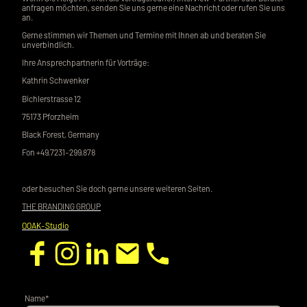
anfragen möchten, senden Sie uns gerne eine Nachricht oder rufen Sie uns
an.
Gerne stimmen wir Themen und Termine mit Ihnen ab und beraten Sie
unverbindlich.
Ihre Ansprechpartnerin für Vorträge:
Kathrin Schwenker
Bichlerstrasse 12
75173 Pforzheim
Black Forest, Germany
Fon +49.7231-299.878
oder besuchen Sie doch gerne unsere weiteren Seiten.
THE BRANDING GROUP
OOAK-Studio
Name
*