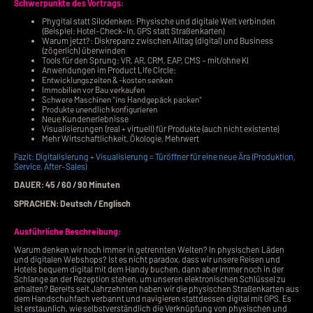
Schwerpunkte des Vortrags:
Phygital statt Silodenken: Physische und digitale Welt verbinden
(Beispiel: Hotel-Check-in, GPS statt Straßenkarten)
Warum jetzt?: Diskrepanz zwischen Alltag (digital) und Business
(zögerlich) überwinden
Tools für den Sprung: VR, AR, CRM, EAP, CMS – mit/ohne KI
Anwendungen im Product Life Circle:
Entwicklungszeiten & -kosten senken
Immobilien vor Bau verkaufen
Schwere Maschinen "ins Handgepäck packen"
Produkte unendlich konfigurieren
Neue Kundenerlebnisse
Visualisierungen (real + virtuell) für Produkte (auch nicht existente)
Mehr Wirtschaftlichkeit, Ökologie, Mehrwert
Fazit: Digitalisierung + Visualisierung = Türöffner für eine neue Ära (Produktion,
Service, After-Sales)
DAUER: 45 / 60 / 90 Minuten
SPRACHEN: Deutsch / Englisch
Ausführliche Beschreibung:
Warum denken wir noch immer in getrennten Welten? In physischen Läden
und digitalen Webshops? Ist es nicht paradox, dass wir unsere Reisen und
Hotels bequem digital mit dem Handy buchen, dann aber immer noch in der
Schlange an der Rezeption stehen, um unseren elektronischen Schlüssel zu
erhalten? Bereits seit Jahrzehnten haben wir die physischen Straßenkarten aus
dem Handschuhfach verbannt und navigieren stattdessen digital mit GPS. Es
ist erstaunlich, wie selbstverständlich die Verknüpfung von physischen und