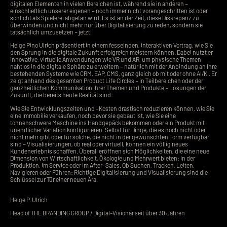
digitalen Elementen in vielen Bereichen ist, während sie in anderen –
einschließlich unserer eigenen – noch immer nicht vorangeschritten ist oder
schlicht als Spielerei abgetan wird. Es ist an der Zeit, diese Diskrepanz zu
überwinden und nicht mehr nur über Digitalisierung zu reden, sondern sie
tatsächlich umzusetzen – jetzt!
Helge Pino Ulrich präsentiert in einem fesselnden, interaktiven Vortrag, wie Sie
den Sprung in die digitale Zukunft erfolgreich meistern können. Dabei nutzt er
innovative, virtuelle Anwendungen wie VR und AR, um physische Themen
nahtlos in die digitale Sphäre zu erweitern – natürlich mit der Anbindung an Ihre
bestehenden Systeme wie CRM, EAP, CMS, ganz gleich ob mit oder ohne AI/KI. Er
zeigt anhand des gesamten Product Life Circles – in Teilbereichen oder der
ganzheitlichen Kommunikation Ihrer Themen und Produkte – Lösungen der
Zukunft, die bereits heute Realität sind:
Wie Sie Entwicklungszeiten und -Kosten drastisch reduzieren können, wie Sie
eine Immobilie verkaufen, noch bevor sie gebaut ist, wie Sie eine
tonnenschwere Maschine ins Handgepäck bekommen oder ein Produkt mit
unendlicher Variation konfigurieren. Selbst für Dinge, die es noch nicht oder
nicht mehr gibt oder für solche, die nicht in der gewünschten Form verfügbar
sind – Visualisierungen, ob real oder virtuell, können ein völlig neues
Kundenerlebnis schaffen. Überall eröffnen sich Möglichkeiten, die eine neue
Dimension von Wirtschaftlichkeit, Ökologie und Mehrwert bieten: in der
Produktion, im Service oder im After-Sales. Ob Suchen, Tracken, Leiten,
Navigieren oder Führen: Richtige Digitalisierung und Visualisierung sind die
Schlüssel zur Tür einer neuen Ära.
Helge P. Ulrich
Head of THE BRANDING GROUP / Digital-Visionär seit über 30 Jahren